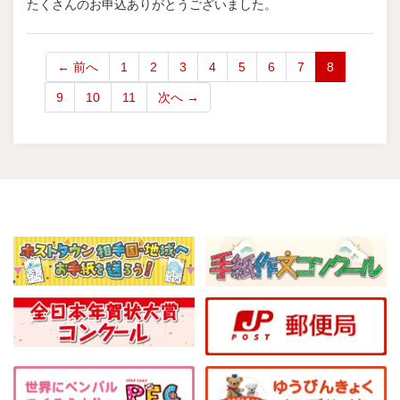
たくさんのお申込ありがとうございました。
（
← 前へ
1
2
3
4
5
6
7
8
こ
9
10
11
次へ →
の
ペ
ー
ジ
）