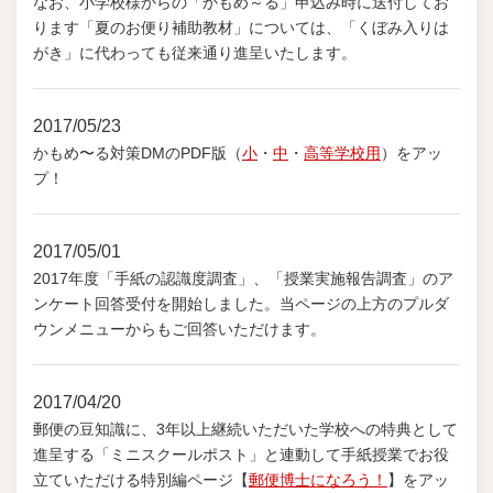
なお、小学校様からの「かもめ～る」申込み時に送付してお
ります「夏のお便り補助教材」については、「くぼみ入りは
がき」に代わっても従来通り進呈いたします。
2017/05/23
かもめ〜る対策DMのPDF版（
小
・
中
・
高等学校用
）をアッ
プ！
2017/05/01
2017年度「手紙の認識度調査」、「授業実施報告調査」のア
ンケート回答受付を開始しました。当ページの上方のプルダ
ウンメニューからもご回答いただけます。
2017/04/20
郵便の豆知識に、3年以上継続いただいた学校への特典として
進呈する「ミニスクールポスト」と連動して手紙授業でお役
立ていただける特別編ページ【
郵便博士になろう！
】をアッ