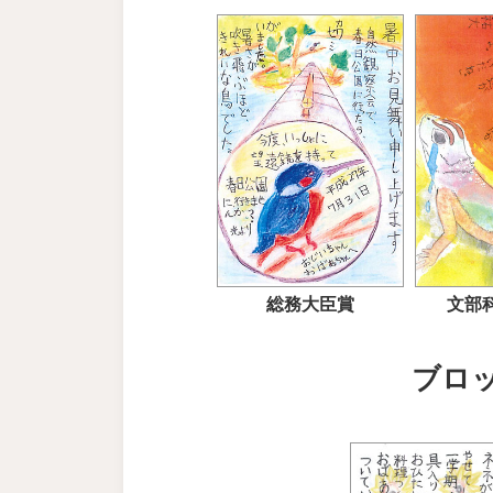
総務大臣賞
文部
ブロ