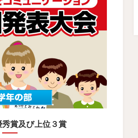
優秀賞及び上位３賞