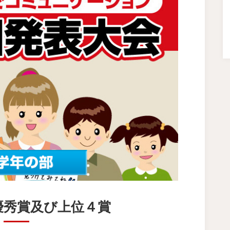
優秀賞及び上位４賞