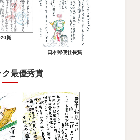
20賞
日本郵便社長賞
ック最優秀賞